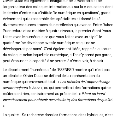
Olivier Dulac est également l’instigateur de la webradio et de
l’organisateur des colloques internationaux sur la e-education, dont
le dernier d’entre eux s’intitule “le numérique en questions”, grand
évènement qui a rassemblé des spécialistes et donné lieu à
diverses ressources, traces d’une réflexion qui avance. Entre Ruben
Puentedura et sa matrice à quatre niveaux, le premier étant “vous
faites avec le numérique ce que vous faites avec un stylo”, le
quatrième “se développe avec le numérique ce qui ne se
développerait pas sans”. C’est également l’idée, rappelée au cours
du colloque, selon laquelle le numérique, si l’on n’y prend pas garde,
peut émousser la capacité à se perdre, à s’émouvoir, à choisir…
Le département “numérique” de l’ESENESR montre qu’il n’est pas
un idéaliste. Olivier Dulac se défend de la représentation du
numérique qui renverserait tout : «
Les théories de l’apprentissage
seront toujours la base
», ou qui permettrait des formations qui ne
coûteraient rien, contrairement au présentiel : «
Il faut un lourd
investissement pour obtenir des résultats, des formations de qualité.
»
La qualité… Sa recherche dans les formations dites hybriques, c’est